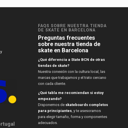
FAQS SOBRE NUESTRA TIENDA
DE SKATE EN BARCELONA
Preguntas frecuentes
sobre nuestra tienda de
skate en Barcelona
 y
¿Qué diferencia a State BCN de otras
tiendas de skate?
Nuestra conexión con la cultura local, las
marcas que trabajamos y el trato cercano
con cada cliente.
¿Qué tabla me recomiendan si estoy
empezando?
Disponemos de
skateboards completos
para principiantes
, y te asesoramos
para elegir tamaño, forma y componentes
adecuados.
ortugal