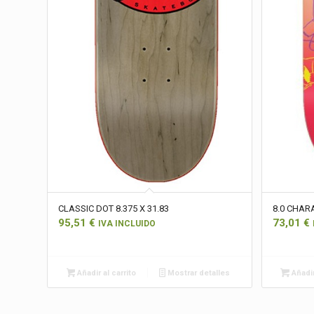
CLASSIC DOT 8.375 X 31.83
8.0 CHARA
95,51
€
73,01
€
IVA INCLUIDO
Añadir al carrito
Mostrar detalles
Añadir