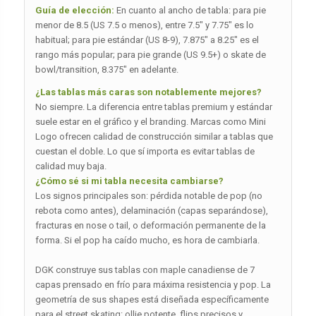
Guía de elección:
En cuanto al ancho de tabla: para pie
menor de 8.5 (US 7.5 o menos), entre 7.5″ y 7.75″ es lo
habitual; para pie estándar (US 8-9), 7.875″ a 8.25″ es el
rango más popular; para pie grande (US 9.5+) o skate de
bowl/transition, 8.375″ en adelante.
¿Las tablas más caras son notablemente mejores?
No siempre. La diferencia entre tablas premium y estándar
suele estar en el gráfico y el branding. Marcas como Mini
Logo ofrecen calidad de construcción similar a tablas que
cuestan el doble. Lo que sí importa es evitar tablas de
calidad muy baja.
¿Cómo sé si mi tabla necesita cambiarse?
Los signos principales son: pérdida notable de pop (no
rebota como antes), delaminación (capas separándose),
fracturas en nose o tail, o deformación permanente de la
forma. Si el pop ha caído mucho, es hora de cambiarla.
DGK construye sus tablas con maple canadiense de 7
capas prensado en frío para máxima resistencia y pop. La
geometría de sus shapes está diseñada específicamente
para el street skating: ollie potente, flips precisos y