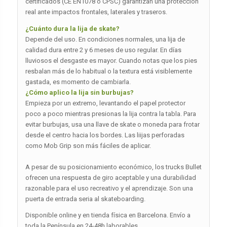
certificados (CE EN1078 o CPSC) garantizan una protección
real ante impactos frontales, laterales y traseros.
¿Cuánto dura la lija de skate?
Depende del uso. En condiciones normales, una lija de
calidad dura entre 2 y 6 meses de uso regular. En días
lluviosos el desgaste es mayor. Cuando notas que los pies
resbalan más de lo habitual o la textura está visiblemente
gastada, es momento de cambiarla.
¿Cómo aplico la lija sin burbujas?
Empieza por un extremo, levantando el papel protector
poco a poco mientras presionas la lija contra la tabla. Para
evitar burbujas, usa una llave de skate o moneda para frotar
desde el centro hacia los bordes. Las liijas perforadas
como Mob Grip son más fáciles de aplicar.
A pesar de su posicionamiento económico, los trucks Bullet
ofrecen una respuesta de giro aceptable y una durabilidad
razonable para el uso recreativo y el aprendizaje. Son una
puerta de entrada seria al skateboarding.
Disponible online y en tienda física en Barcelona. Envío a
toda la Península en 24-48h laborables.