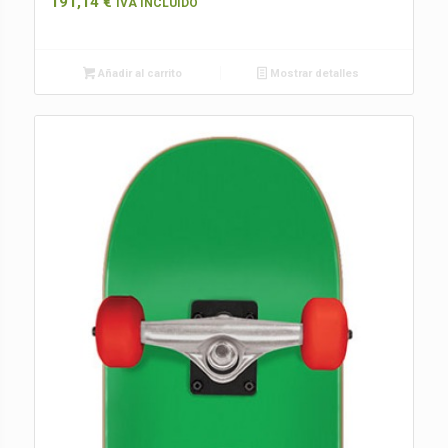
191,14
€
IVA INCLUIDO
Añadir al carrito
Mostrar detalles