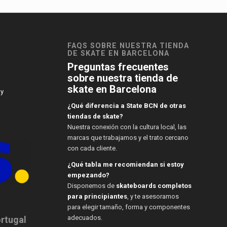
FAQS SOBRE NUESTRA TIENDA
DE SKATE EN BARCELONA
Preguntas frecuentes
sobre nuestra tienda de
skate en Barcelona
 y
¿Qué diferencia a State BCN de otras
tiendas de skate?
Nuestra conexión con la cultura local, las
marcas que trabajamos y el trato cercano
con cada cliente.
¿Qué tabla me recomiendan si estoy
empezando?
Disponemos de
skateboards completos
para principiantes
, y te asesoramos
para elegir tamaño, forma y componentes
adecuados.
ortugal