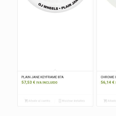
PLAIN JANE KEYFRAME 87A
CHROME 
57,53
€
56,14
€
IVA INCLUIDO
Añadir al carrito
Mostrar detalles
Añadir