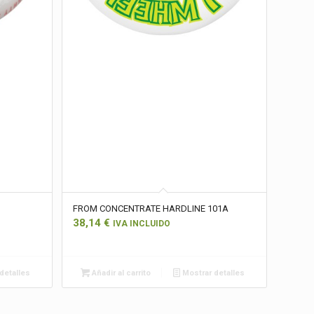
FROM CONCENTRATE HARDLINE 101A
38,14
€
IVA INCLUIDO
detalles
Añadir al carrito
Mostrar detalles