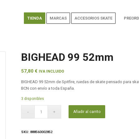
TIENDA
MARCAS
ACCESORIOS SKATE
PREORD
BIGHEAD 99 52mm
57,80
€
IVA INCLUIDO
BIGHEAD 99 52mm de Spitfire, ruedas de skate pensado para skate
BCN con envío a toda España.
3 disponibles
Añadir al carrito
SKU:
888560002852