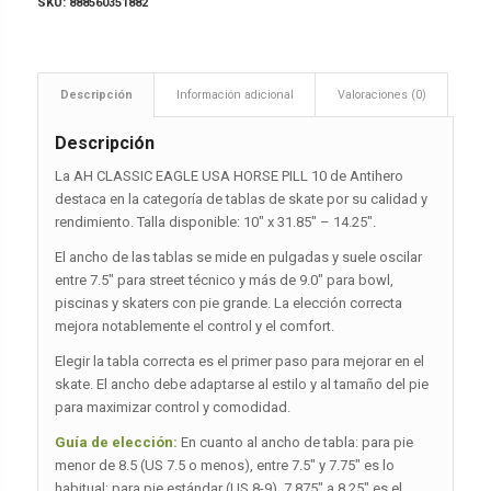
SKU:
888560351882
Descripción
Información adicional
Valoraciones (0)
Descripción
La AH CLASSIC EAGLE USA HORSE PILL 10 de Antihero
destaca en la categoría de tablas de skate por su calidad y
rendimiento. Talla disponible: 10″ x 31.85″ – 14.25″.
El ancho de las tablas se mide en pulgadas y suele oscilar
entre 7.5″ para street técnico y más de 9.0″ para bowl,
piscinas y skaters con pie grande. La elección correcta
mejora notablemente el control y el comfort.
Elegir la tabla correcta es el primer paso para mejorar en el
skate. El ancho debe adaptarse al estilo y al tamaño del pie
para maximizar control y comodidad.
Guía de elección:
En cuanto al ancho de tabla: para pie
menor de 8.5 (US 7.5 o menos), entre 7.5″ y 7.75″ es lo
habitual; para pie estándar (US 8-9), 7.875″ a 8.25″ es el