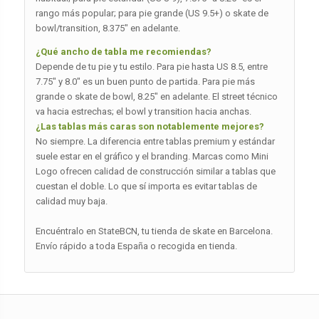
rango más popular; para pie grande (US 9.5+) o skate de
bowl/transition, 8.375″ en adelante.
¿Qué ancho de tabla me recomiendas?
Depende de tu pie y tu estilo. Para pie hasta US 8.5, entre
7.75″ y 8.0″ es un buen punto de partida. Para pie más
grande o skate de bowl, 8.25″ en adelante. El street técnico
va hacia estrechas; el bowl y transition hacia anchas.
¿Las tablas más caras son notablemente mejores?
No siempre. La diferencia entre tablas premium y estándar
suele estar en el gráfico y el branding. Marcas como Mini
Logo ofrecen calidad de construcción similar a tablas que
cuestan el doble. Lo que sí importa es evitar tablas de
calidad muy baja.
Encuéntralo en StateBCN, tu tienda de skate en Barcelona.
Envío rápido a toda España o recogida en tienda.