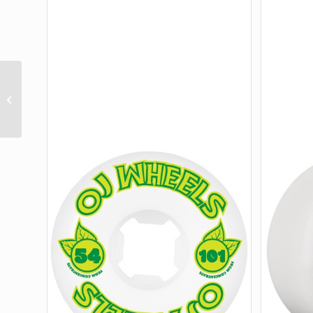
60mm Black Sabbath
Paranoid Super Juice
Black 78a