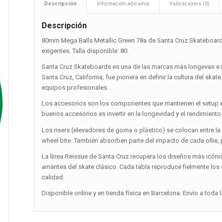
Descripción
Información adicional
Valoraciones (0)
Descripción
80mm Mega Balls Metallic Green 78a de Santa Cruz Skateboards
exigentes. Talla disponible: 80.
Santa Cruz Skateboards es una de las marcas más longevas e 
Santa Cruz, California, fue pionera en definir la cultura del ska
equipos profesionales.
Los accesorios son los componentes que mantienen el setup en 
buenos accesorios es invertir en la longevidad y el rendimiento
Los risers (elevadores de goma o plástico) se colocan entre la t
wheel bite. También absorben parte del impacto de cada ollie, 
La línea Reissue de Santa Cruz recupera los diseños más icónic
amantes del skate clásico. Cada tabla reproduce fielmente lo
calidad.
Disponible online y en tienda física en Barcelona. Envío a toda 