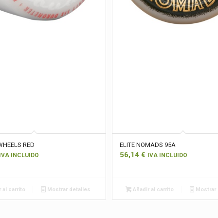
WHEELS RED
ELITE NOMADS 95A
56,14
€
IVA INCLUIDO
IVA INCLUIDO
 al carrito
Mostrar detalles
Añadir al carrito
Mostrar 