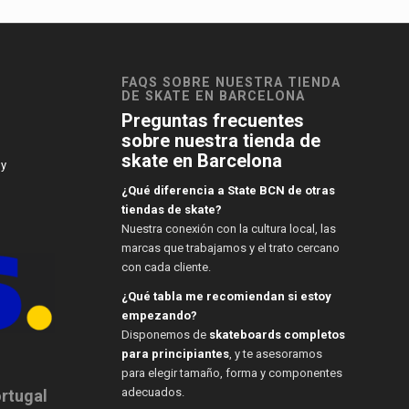
FAQS SOBRE NUESTRA TIENDA
DE SKATE EN BARCELONA
Preguntas frecuentes
sobre nuestra tienda de
skate en Barcelona
 y
¿Qué diferencia a State BCN de otras
tiendas de skate?
Nuestra conexión con la cultura local, las
marcas que trabajamos y el trato cercano
con cada cliente.
¿Qué tabla me recomiendan si estoy
empezando?
Disponemos de
skateboards completos
para principiantes
, y te asesoramos
para elegir tamaño, forma y componentes
adecuados.
ortugal