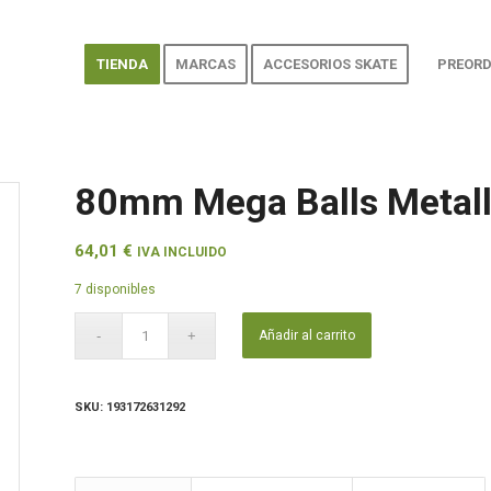
TIENDA
MARCAS
ACCESORIOS SKATE
PREORD
80mm Mega Balls Metall
64,01
€
IVA INCLUIDO
7 disponibles
Añadir al carrito
SKU:
193172631292