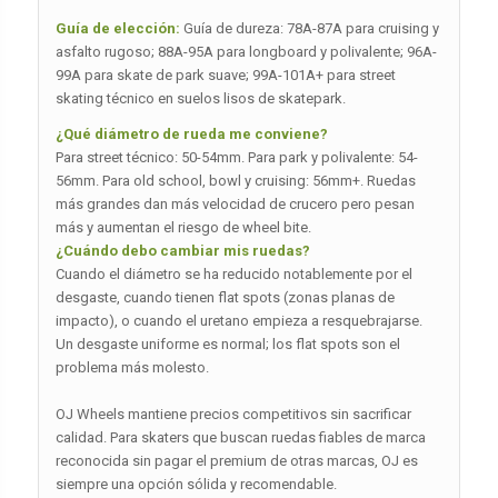
Guía de elección:
Guía de dureza: 78A-87A para cruising y
asfalto rugoso; 88A-95A para longboard y polivalente; 96A-
99A para skate de park suave; 99A-101A+ para street
skating técnico en suelos lisos de skatepark.
¿Qué diámetro de rueda me conviene?
Para street técnico: 50-54mm. Para park y polivalente: 54-
56mm. Para old school, bowl y cruising: 56mm+. Ruedas
más grandes dan más velocidad de crucero pero pesan
más y aumentan el riesgo de wheel bite.
¿Cuándo debo cambiar mis ruedas?
Cuando el diámetro se ha reducido notablemente por el
desgaste, cuando tienen flat spots (zonas planas de
impacto), o cuando el uretano empieza a resquebrajarse.
Un desgaste uniforme es normal; los flat spots son el
problema más molesto.
OJ Wheels mantiene precios competitivos sin sacrificar
calidad. Para skaters que buscan ruedas fiables de marca
reconocida sin pagar el premium de otras marcas, OJ es
siempre una opción sólida y recomendable.