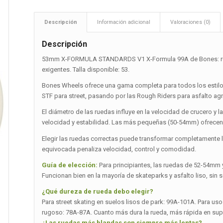
Descripción
Información adicional
Valoraciones (0)
Descripción
53mm X-FORMULA STANDARDS V1 X-Formula 99A de Bones: rued
exigentes. Talla disponible: 53.
Bones Wheels ofrece una gama completa para todos los estilos
STF para street, pasando por las Rough Riders para asfalto ag
El diámetro de las ruedas influye en la velocidad de crucero 
velocidad y estabilidad. Las más pequeñas (50-54mm) ofrecen 
Elegir las ruedas correctas puede transformar completamente la 
equivocada penaliza velocidad, control y comodidad.
Guía de elección:
Para principiantes, las ruedas de 52-54mm 
Funcionan bien en la mayoría de skateparks y asfalto liso, sin
¿Qué dureza de rueda debo elegir?
Para street skating en suelos lisos de park: 99A-101A. Para uso 
rugoso: 78A-87A. Cuanto más dura la rueda, más rápida en superf
¿Las ruedas más blandas son siempre más lentas?