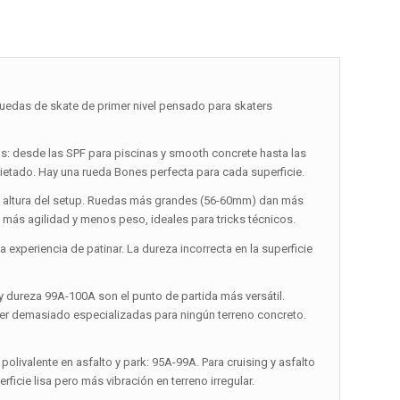
as de skate de primer nivel pensado para skaters
: desde las SPF para piscinas y smooth concrete hasta las
rietado. Hay una rueda Bones perfecta para cada superficie.
y la altura del setup. Ruedas más grandes (56-60mm) dan más
más agilidad y menos peso, ideales para tricks técnicos.
experiencia de patinar. La dureza incorrecta en la superficie
y dureza 99A-100A son el punto de partida más versátil.
 ser demasiado especializadas para ningún terreno concreto.
polivalente en asfalto y park: 95A-99A. Para cruising y asfalto
icie lisa pero más vibración en terreno irregular.