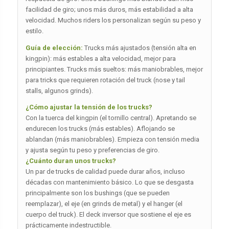
facilidad de giro; unos más duros, más estabilidad a alta
velocidad. Muchos riders los personalizan según su peso y
estilo.
Guía de elección:
Trucks más ajustados (tensión alta en
kingpin): más estables a alta velocidad, mejor para
principiantes. Trucks más sueltos: más maniobrables, mejor
para tricks que requieren rotación del truck (nose y tail
stalls, algunos grinds).
¿Cómo ajustar la tensión de los trucks?
Con la tuerca del kingpin (el tornillo central). Apretando se
endurecen los trucks (más estables). Aflojando se
ablandan (más maniobrables). Empieza con tensión media
y ajusta según tu peso y preferencias de giro.
¿Cuánto duran unos trucks?
Un par de trucks de calidad puede durar años, incluso
décadas con mantenimiento básico. Lo que se desgasta
principalmente son los bushings (que se pueden
reemplazar), el eje (en grinds de metal) y el hanger (el
cuerpo del truck). El deck inversor que sostiene el eje es
prácticamente indestructible.