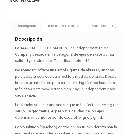
SKU:
193172202904
Descripción
Información adicional
Valoraciones (0)
Descripción
La 144 STAGE 11 TOY MACHINE de Independent Truck
Company destaca en la categoría de ejes de skate por su
calidad y rendimiento. Talla disponible: 144.
Independent ofrece una amplia gama de alturas y anchos
para adaptarse a cualquier estilo y medida de tabla. Desde
los trucks más bajos para street skating técnico hasta los
más altos para bowl y transición, hay un Independent para
cada skater.
Los trucks son el componente que más afecta al feeling del
setup. La geometría, el peso y la calidad de los ejes
determinan cómo responde cada ollie, giro y grind.
Los bushings (cauchos) dentro de los trucks determinan la
respuesta de giro. Unos bushings más blandos dan más