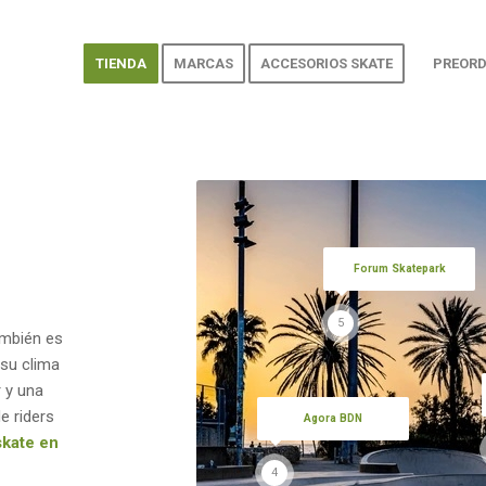
TIENDA
MARCAS
ACCESORIOS SKATE
PREORD
N
Forum Skatepark
5
ambién es
 su clima
 y una
e riders
Agora BDN
skate en
4