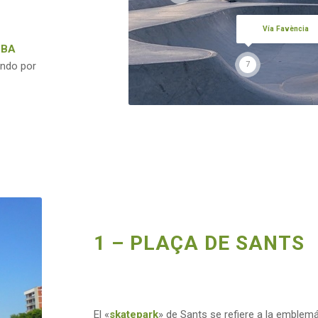
Vía Favència
BA
ando por
7
1 – PLAÇA DE SANTS
El «
skatepark
» de Sants se refiere a la emblemá