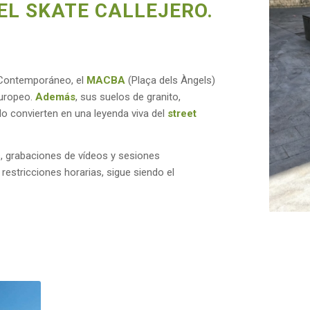
EL SKATE CALLEJERO.
e Contemporáneo, el
MACBA
(Plaça dels Àngels)
uropeo
.
Además
, sus suelos de granito,
lo convierten en una leyenda viva del
street
es, grabaciones de vídeos y sesiones
estricciones horarias, sigue siendo el