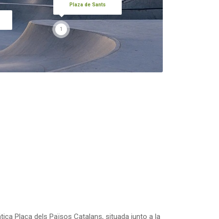
Plaza de Sants
1
tica Plaça dels Països Catalans, situada junto a la