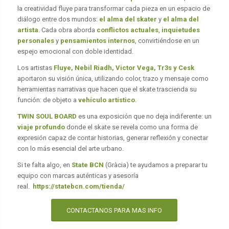
la creatividad fluye para transformar cada pieza en un espacio de
diálogo entre dos mundos:
el alma del skater
y
el alma del
artista
. Cada obra aborda
conflictos actuales
,
inquietudes
personales
y
pensamientos internos
, convirtiéndose en un
espejo emocional con doble identidad.
Los artistas
Fluye, Nebil Riadh, Victor Vega, Tr3s y Cesk
aportaron su visión única, utilizando color, trazo y mensaje como
herramientas narrativas que hacen que el skate trascienda su
función: de objeto a
vehículo artístico
.
TWIN SOUL BOARD
es una exposición que no deja indiferente: un
viaje profundo
donde el skate se revela como una forma de
expresión capaz de contar historias, generar reflexión y conectar
con lo más esencial del arte urbano.
Si te falta algo, en
State BCN
(Gràcia) te ayudamos a preparar tu
equipo con marcas auténticas y asesoría
real.
https://statebcn.com/tienda/
CONTACTANOS PARA MAS INFO