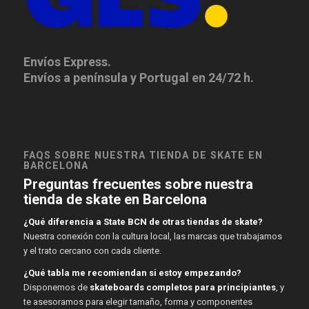
Envíos Express.
Envíos a península y Portugal en 24/72 h.
FAQS SOBRE NUESTRA TIENDA DE SKATE EN
BARCELONA
Preguntas frecuentes sobre nuestra
tienda de skate en Barcelona
¿Qué diferencia a State BCN de otras tiendas de skate?
Nuestra conexión con la cultura local, las marcas que trabajamos
y el trato cercano con cada cliente.
¿Qué tabla me recomiendan si estoy empezando?
Disponemos de
skateboards completos para principiantes
, y
te asesoramos para elegir tamaño, forma y componentes
adecuados.
¿Qué métodos de pago aceptan?
Pago seguro con tarjeta, Bizum y transferencia bancaria.