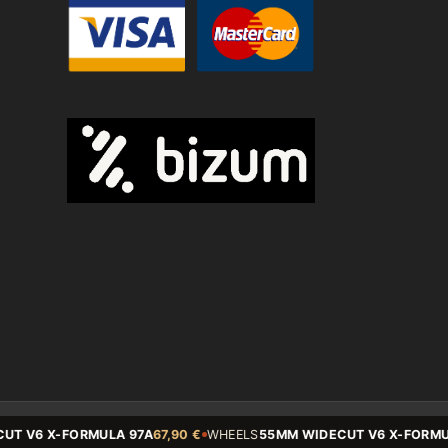
© Copyright - State BCN - 2026
V6 X-FORMULA 97A
67,90 €
WHEELS
55MM WIDECUT V6 X-FORMULA 