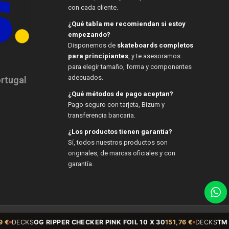
con cada cliente.
¿Qué tabla me recomiendan si estoy
empezando?
Disponemos de
skateboards completos
para principiantes
, y te asesoramos
para elegir tamaño, forma y componentes
adecuados.
ortugal
¿Qué métodos de pago aceptan?
Pago seguro con tarjeta, Bizum y
transferencia bancaria.
¿Los productos tienen garantía?
Sí, todos nuestros productos son
originales, de marcas oficiales y con
garantía.
DECKS
OG RIPPER CHECKER PINK FOIL 10 X 30
151,76 €
DECKS
TM 8.5