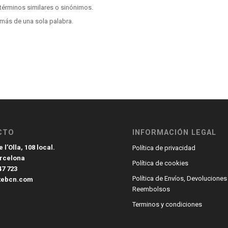
términos similares o sinónimos.
más de una sola palabra.
CTO
INFORMACIÓN LEGAL
 l’Olla, 108 local.
Política de privacidad
arcelona
Política de cookies
47 723
Política de Envíos, Devoluciones
tebcn.com
Reembolsos
Terminos y condiciones