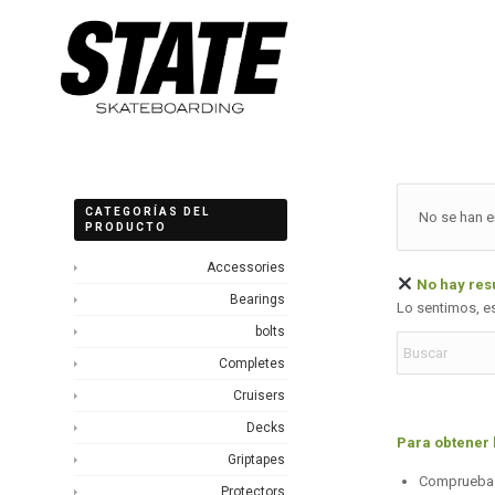
CATEGORÍAS DEL
No se han e
PRODUCTO
Accessories
No hay res
Bearings
Lo sentimos, e
bolts
Completes
Cruisers
Decks
Para obtener 
Griptapes
Comprueba l
Protectors