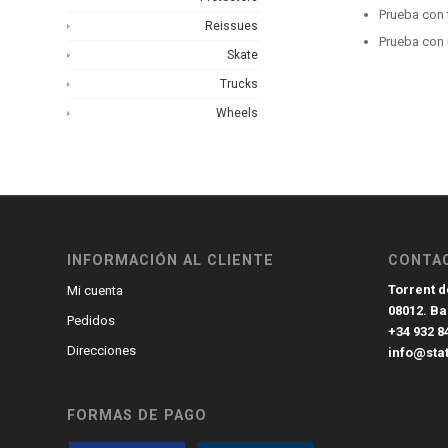
Prueba con 
Reissues
Prueba con 
Skate
Trucks
Wheels
INFORMACIÓN AL CLIENTE
CONTA
Torrent de
Mi cuenta
08012. B
Pedidos
+34 932 8
Direcciones
info@sta
FORMAS DE PAGO