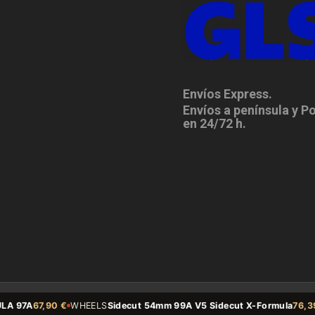
Envíos Express.
Envíos a península y P
en 24/72 h.
97A
67,90 €
WHEELS
Sidecut 54mm 99A V5 Sidecut X-Formula
76,39 €