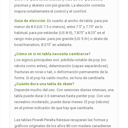
piscinas y skaters con pie grande. La elección correcta
mejora notablemente el control y el comfort.
Guía de elección:
En cuanto al ancho de tabla: para pie
menor de 8.5 (US 7.5 o menos), entre 7.5″ y 7.75″ es lo
habitual; para pie estándar (US 8-9), 7.875″ a 8.25″ es el
rango más popular; para pie grande (US 9.5+) o skate de
bowl/transition, 8.375″ en adelante.
¿Cómo sé si mi tabla necesita cambiarse?
Los signos principales son: pérdida notable de pop (no
rebota como antes), delaminación (capas separándose),
fracturas en nose o tail, o deformación permanente de la
forma. Si el pop ha caído mucho, es hora de cambiarla.
¿Cuánto dura una tabla de skate?
Depende mucho del uso. Con sesiones diarias intensas, una
tabla puede durar 2-6 semanas hasta perder pop. Con uso
recreativo moderado, puede durar meses. El pop (rebote)
es el primer indicador de que hay que cambiarla.
Las tablas Powell-Peralta Reissue recuperan las formas y
gráficos originales de los años 80 con madera canadiense