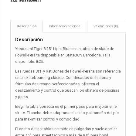
SKU:
845584099541
Descripción
Información adicional
Valoraciones (0)
Descripción
Yosozumi Tiger 8.25″ Light Blue es un tablas de skate de
Powell-Peralta disponible en StateBCN Barcelona. Talla
disponible: 8.25.
Las ruedas SPF y Rat Bones de Powell-Peralta son referencia
en el skateboarding clásico. Con décadas de historia y
fórmulas de uretano perfeccionadas, ofrecen el
deslizamiento y control que buscan los skaters de piscinas
y parks.
Elegir la tabla correcta es el primer paso para mejorar en el
skate. El ancho debe adaptarse al estilo y al tamaño del pie
para maximizar control y comodidad.
El ancho de las tablas se mide en pulgadas y suele oscilar
entre 7.5″ para street técnico y más de 9.0″ para bowl,