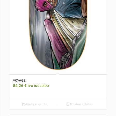
VOYAGE
84,26
€
IVA INCLUIDO
Añadir al carrito
Mostrar detalles