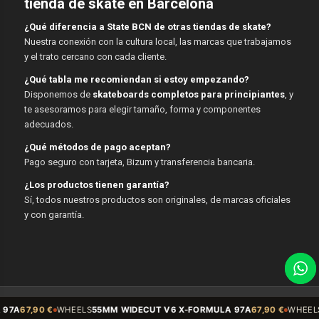
tienda de skate en Barcelona
¿Qué diferencia a State BCN de otras tiendas de skate?
Nuestra conexión con la cultura local, las marcas que trabajamos
y el trato cercano con cada cliente.
¿Qué tabla me recomiendan si estoy empezando?
Disponemos de
skateboards completos para principiantes
, y
te asesoramos para elegir tamaño, forma y componentes
adecuados.
¿Qué métodos de pago aceptan?
Pago seguro con tarjeta, Bizum y transferencia bancaria.
¿Los productos tienen garantía?
Sí, todos nuestros productos son originales, de marcas oficiales
y con garantía.
© Copyright - State BCN - 2026
ELS
55MM WIDECUT V6 X-FORMULA 97A
67,90 €
WHEELS
Sidecut 54mm 9