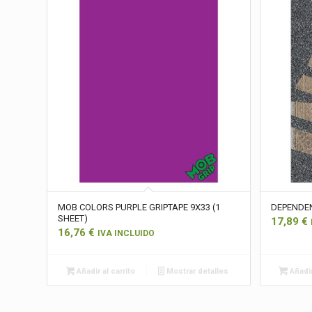
MOB COLORS PURPLE GRIPTAPE 9X33 (1
DEPENDEN
SHEET)
17,89
€
16,76
€
IVA INCLUIDO
Añadir al carrito
Mostrar detalles
Añadir