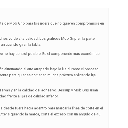
a de Mob Grip para los riders que no quieren compromisos en
 adhesivo de alta calidad. Los gráficos Mob Grip en la parte
an cuando giran la tabla.
riptape no hay control posible. Es el componente más económico
n eliminando el aire atrapado bajo la lija durante el proceso.
mente para quienes no tienen mucha práctica aplicando lija.
rasivas y en la calidad del adhesivo. Jessup y Mob Grip usan
ad frente a lijas de calidad inferior.
bla desde fuera hacia adentro para marcar la línea de corte en el
utter siguiendo la marca, corta el exceso con un ángulo de 45