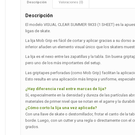
Descripción
Valoraciones (0)
Descripción
El modelo VISUAL CLEAR SUMMER 9X33 (1 SHEET) es la apuest
ligas de skate.
La lija Mob Grip es fácil de cortar y aplicar gracias a su dorso
inferior añaden un elemento visual único que los skaters muestr
La lija es el nexo entre las zapatillas y la tabla. Sin buena g
pero uno de los más importantes del setup.
Las griptapes perforadas (como Mob Grip) facilitan la aplicació
Esto resulta en una aplicación más limpia y uniforme, especial
¿Hay diferencia real entre marcas de lija?
Sí, especialmente en la densidad y dureza de las partículas ab
materiales de primer nivel que se notan en el agarre y la durabilid
¿Cómo corto la lija una vez aplicada?
Con una llave de skate o destornillador, frotar el canto de la ta
borde. Luego, con un cutter y una regla o directamente con el c
grados.