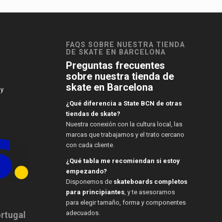
FAQS SOBRE NUESTRA TIENDA
DE SKATE EN BARCELONA
Preguntas frecuentes
sobre nuestra tienda de
skate en Barcelona
 y
¿Qué diferencia a State BCN de otras
tiendas de skate?
Nuestra conexión con la cultura local, las
marcas que trabajamos y el trato cercano
con cada cliente.
¿Qué tabla me recomiendan si estoy
empezando?
Disponemos de
skateboards completos
para principiantes
, y te asesoramos
para elegir tamaño, forma y componentes
adecuados.
ortugal