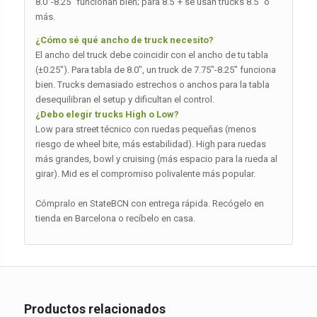
8.0″-8.25″ funcionan bien; para 8.5″+ se usan trucks 8.5″ o
más.
¿Cómo sé qué ancho de truck necesito?
El ancho del truck debe coincidir con el ancho de tu tabla
(±0.25″). Para tabla de 8.0″, un truck de 7.75″-8.25″ funciona
bien. Trucks demasiado estrechos o anchos para la tabla
desequilibran el setup y dificultan el control.
¿Debo elegir trucks High o Low?
Low para street técnico con ruedas pequeñas (menos
riesgo de wheel bite, más estabilidad). High para ruedas
más grandes, bowl y cruising (más espacio para la rueda al
girar). Mid es el compromiso polivalente más popular.
Cómpralo en StateBCN con entrega rápida. Recógelo en
tienda en Barcelona o recíbelo en casa.
Productos relacionados