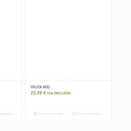
TRUCK RED
22,39
€
IVA INCLUIDO
detalles
Añadir al carrito
Mostrar detalles