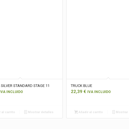
 SILVER STANDARD STAGE 11
TRUCK BLUE
22,39
€
IVA INCLUIDO
IVA INCLUIDO
 al carrito
Mostrar detalles
Añadir al carrito
Mostrar 