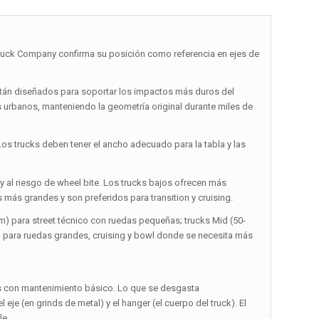
k Company confirma su posición como referencia en ejes de
están diseñados para soportar los impactos más duros del
s urbanos, manteniendo la geometría original durante miles de
Los trucks deben tener el ancho adecuado para la tabla y las
up y al riesgo de wheel bite. Los trucks bajos ofrecen más
s más grandes y son preferidos para transition y cruising.
) para street técnico con ruedas pequeñas; trucks Mid (50-
 para ruedas grandes, cruising y bowl donde se necesita más
as con mantenimiento básico. Lo que se desgasta
je (en grinds de metal) y el hanger (el cuerpo del truck). El
le.