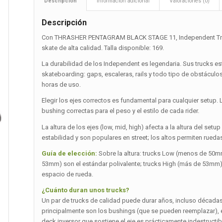
Descripción
Información adicional
Valoraciones (0)
Descripción
Con THRASHER PENTAGRAM BLACK STAGE 11, Independent Truc
skate de alta calidad. Talla disponible: 169.
La durabilidad de los Independent es legendaria. Sus trucks 
skateboarding: gaps, escaleras, rails y todo tipo de obstáculo
horas de uso.
Elegir los ejes correctos es fundamental para cualquier setup. 
bushing correctas para el peso y el estilo de cada rider.
La altura de los ejes (low, mid, high) afecta a la altura del set
estabilidad y son populares en street; los altos permiten rueda
Guía de elección:
Sobre la altura: trucks Low (menos de 50mm
53mm) son el estándar polivalente; trucks High (más de 53mm)
espacio de rueda.
¿Cuánto duran unos trucks?
Un par de trucks de calidad puede durar años, incluso décad
principalmente son los bushings (que se pueden reemplazar), el e
deck inversor que sostiene el eje es prácticamente indestructib