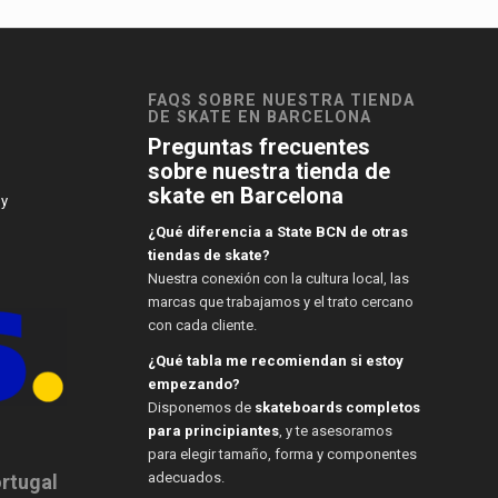
FAQS SOBRE NUESTRA TIENDA
DE SKATE EN BARCELONA
Preguntas frecuentes
sobre nuestra tienda de
skate en Barcelona
 y
¿Qué diferencia a State BCN de otras
tiendas de skate?
Nuestra conexión con la cultura local, las
marcas que trabajamos y el trato cercano
con cada cliente.
¿Qué tabla me recomiendan si estoy
empezando?
Disponemos de
skateboards completos
para principiantes
, y te asesoramos
para elegir tamaño, forma y componentes
adecuados.
ortugal