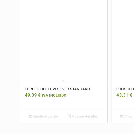
FORGED HOLLOW SILVER STANDARD
POLISHED
49,39
€
43,31
€
IVA INCLUIDO
Añadir al carrito
Mostrar detalles
Añadir