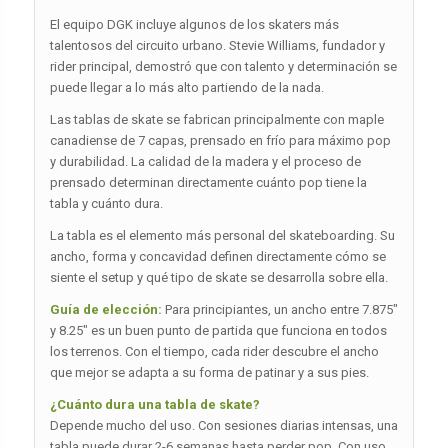
El equipo DGK incluye algunos de los skaters más
talentosos del circuito urbano. Stevie Williams, fundador y
rider principal, demostró que con talento y determinación se
puede llegar a lo más alto partiendo de la nada.
Las tablas de skate se fabrican principalmente con maple
canadiense de 7 capas, prensado en frío para máximo pop
y durabilidad. La calidad de la madera y el proceso de
prensado determinan directamente cuánto pop tiene la
tabla y cuánto dura.
La tabla es el elemento más personal del skateboarding. Su
ancho, forma y concavidad definen directamente cómo se
siente el setup y qué tipo de skate se desarrolla sobre ella.
Guía de elección:
Para principiantes, un ancho entre 7.875″
y 8.25″ es un buen punto de partida que funciona en todos
los terrenos. Con el tiempo, cada rider descubre el ancho
que mejor se adapta a su forma de patinar y a sus pies.
¿Cuánto dura una tabla de skate?
Depende mucho del uso. Con sesiones diarias intensas, una
tabla puede durar 2-6 semanas hasta perder pop. Con uso