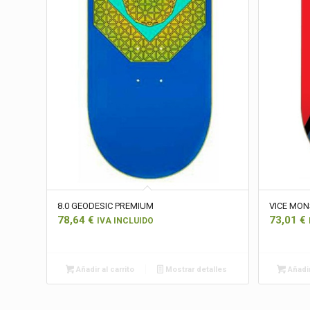
8.0 GEODESIC PREMIUM
VICE MON
78,64
€
73,01
€
IVA INCLUIDO
Añadir al carrito
Mostrar detalles
Añadir