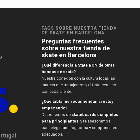
FAQS SOBRE NUESTRA TIENDA
DE SKATE EN BARCELONA
Preguntas frecuentes
sobre nuestra tienda de
skate en Barcelona
 y
¿Qué diferencia a State BCN de otras
tiendas de skate?
Nuestra conexión con la cultura local, las
marcas que trabajamos y el trato cercano
con cada cliente.
¿Qué tabla me recomiendan si estoy
empezando?
Disponemos de
skateboards completos
para principiantes
, y te asesoramos
para elegir tamaño, forma y componentes
adecuados.
ortugal