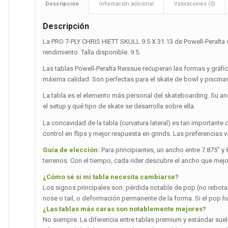
Descripción
Información adicional
Valoraciones (0)
Descripción
La PRO 7-PLY CHRIS HIETT SKULL 9.5 X 31.13 de Powell-Peralta d
rendimiento. Talla disponible: 9.5.
Las tablas Powell-Peralta Reissue recuperan las formas y gráf
máxima calidad. Son perfectas para el skate de bowl y piscinas
La tabla es el elemento más personal del skateboarding. Su a
el setup y qué tipo de skate se desarrolla sobre ella.
La concavidad de la tabla (curvatura lateral) es tan importa
control en flips y mejor respuesta en grinds. Las preferencias var
Guía de elección:
Para principiantes, un ancho entre 7.875″ y
terrenos. Con el tiempo, cada rider descubre el ancho que mejo
¿Cómo sé si mi tabla necesita cambiarse?
Los signos principales son: pérdida notable de pop (no rebot
nose o tail, o deformación permanente de la forma. Si el pop 
¿Las tablas más caras son notablemente mejores?
No siempre. La diferencia entre tablas premium y estándar suel