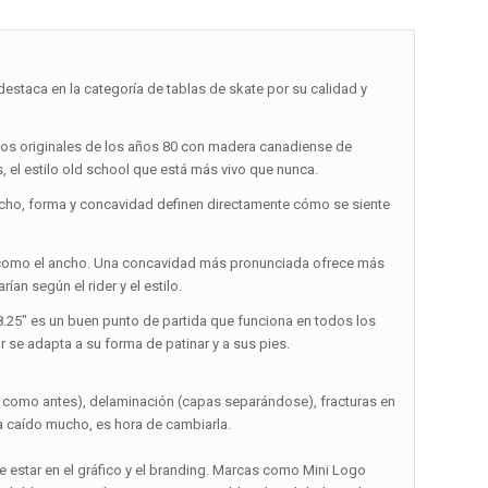
estaca en la categoría de tablas de skate por su calidad y
icos originales de los años 80 con madera canadiense de
, el estilo old school que está más vivo que nunca.
ncho, forma y concavidad definen directamente cómo se siente
nte como el ancho. Una concavidad más pronunciada ofrece más
ían según el rider y el estilo.
 8.25″ es un buen punto de partida que funciona en todos los
r se adapta a su forma de patinar y a sus pies.
a como antes), delaminación (capas separándose), fracturas en
ha caído mucho, es hora de cambiarla.
e estar en el gráfico y el branding. Marcas como Mini Logo