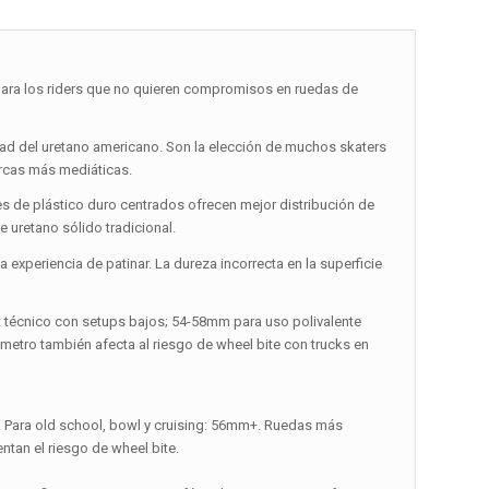
ara los riders que no quieren compromisos en ruedas de
idad del uretano americano. Son la elección de muchos skaters
arcas más mediáticas.
res de plástico duro centrados ofrecen mejor distribución de
 uretano sólido tradicional.
experiencia de patinar. La dureza incorrecta en la superficie
t técnico con setups bajos; 54-58mm para uso polivalente
iámetro también afecta al riesgo de wheel bite con trucks en
m. Para old school, bowl y cruising: 56mm+. Ruedas más
tan el riesgo de wheel bite.