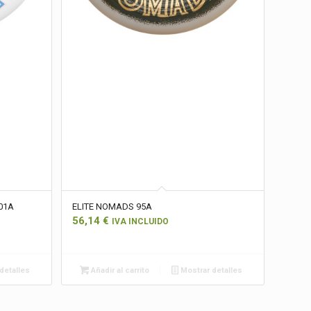
01A
ELITE NOMADS 95A
56,14
€
IVA INCLUIDO
detalles
Añadir al carrito
Mostrar detalles