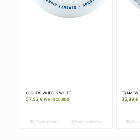
CLOUDS WHEELS WHITE
FRAMEWO
57,53
€
35,89
€
IVA INCLUIDO
Añadir al carrito
Mostrar detalles
Añadir