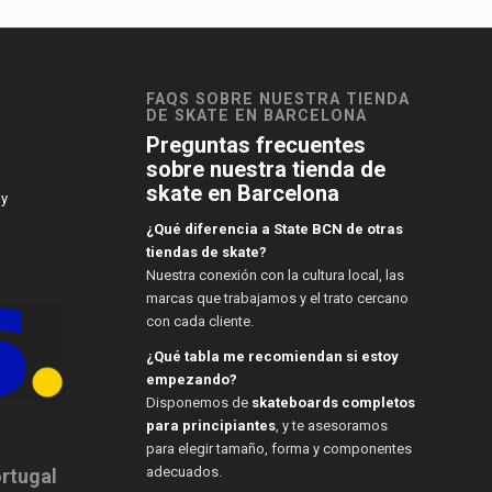
FAQS SOBRE NUESTRA TIENDA
DE SKATE EN BARCELONA
Preguntas frecuentes
sobre nuestra tienda de
skate en Barcelona
 y
¿Qué diferencia a State BCN de otras
tiendas de skate?
Nuestra conexión con la cultura local, las
marcas que trabajamos y el trato cercano
con cada cliente.
¿Qué tabla me recomiendan si estoy
empezando?
Disponemos de
skateboards completos
para principiantes
, y te asesoramos
para elegir tamaño, forma y componentes
adecuados.
ortugal