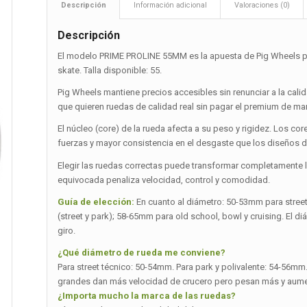
Descripción
Información adicional
Valoraciones (0)
Descripción
El modelo PRIME PROLINE 55MM es la apuesta de Pig Wheels p
skate. Talla disponible: 55.
Pig Wheels mantiene precios accesibles sin renunciar a la cal
que quieren ruedas de calidad real sin pagar el premium de m
El núcleo (core) de la rueda afecta a su peso y rigidez. Los co
fuerzas y mayor consistencia en el desgaste que los diseños de
Elegir las ruedas correctas puede transformar completamente la 
equivocada penaliza velocidad, control y comodidad.
Guía de elección:
En cuanto al diámetro: 50-53mm para stree
(street y park); 58-65mm para old school, bowl y cruising. El d
giro.
¿Qué diámetro de rueda me conviene?
Para street técnico: 50-54mm. Para park y polivalente: 54-56m
grandes dan más velocidad de crucero pero pesan más y aumen
¿Importa mucho la marca de las ruedas?