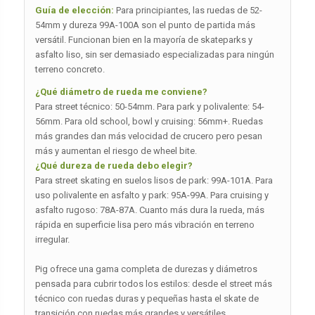
Guía de elección:
Para principiantes, las ruedas de 52-
54mm y dureza 99A-100A son el punto de partida más
versátil. Funcionan bien en la mayoría de skateparks y
asfalto liso, sin ser demasiado especializadas para ningún
terreno concreto.
¿Qué diámetro de rueda me conviene?
Para street técnico: 50-54mm. Para park y polivalente: 54-
56mm. Para old school, bowl y cruising: 56mm+. Ruedas
más grandes dan más velocidad de crucero pero pesan
más y aumentan el riesgo de wheel bite.
¿Qué dureza de rueda debo elegir?
Para street skating en suelos lisos de park: 99A-101A. Para
uso polivalente en asfalto y park: 95A-99A. Para cruising y
asfalto rugoso: 78A-87A. Cuanto más dura la rueda, más
rápida en superficie lisa pero más vibración en terreno
irregular.
Pig ofrece una gama completa de durezas y diámetros
pensada para cubrir todos los estilos: desde el street más
técnico con ruedas duras y pequeñas hasta el skate de
transición con ruedas más grandes y versátiles.