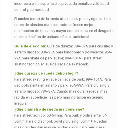
incorrecta en la superficie equivocada penaliza velocidad,
control y comodidad.
El núcleo (core) de la rueda afecta a su peso y rigidez. Los
cores de plástico duro centrados ofrecen mejor
distribución de fuerzas y mayor consistencia en el desgaste
que los diseños de uretano sólido tradicional.
Guía de elección:
Guía de dureza: 78A-87A para cruising y
asfalto rugoso; 88A-95A para longboard y polivalente; 96A-
99A para skate de park suave; 99A-101A+ para street
skating técnico en suelos lisos de skatepark.
¿Qué dureza de rueda debo elegir?
Para street skating en suelos lisos de park: 99A-101A. Para
uso polivalente en asfalto y park: 95A-99A. Para cruising y
asfalto rugoso: 78A-87A. Cuanto más dura la rueda, más
rápida en superficie lisa pero más vibración en terreno
irregular.
¿Qué diámetro de rueda me conviene?
Para street técnico: 50-54mm. Para park y polivalente: 54-
56mm. Para old school, bowl y cruising: 56mm+. Ruedas
más grandes dan más velocidad de crucero pero pesan