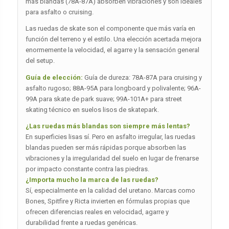
más blandas (78A-87A) absorben vibraciones y son ideales
para asfalto o cruising.
Las ruedas de skate son el componente que más varía en
función del terreno y el estilo. Una elección acertada mejora
enormemente la velocidad, el agarre y la sensación general
del setup.
Guía de elección:
Guía de dureza: 78A-87A para cruising y
asfalto rugoso; 88A-95A para longboard y polivalente; 96A-
99A para skate de park suave; 99A-101A+ para street
skating técnico en suelos lisos de skatepark.
¿Las ruedas más blandas son siempre más lentas?
En superficies lisas sí. Pero en asfalto irregular, las ruedas
blandas pueden ser más rápidas porque absorben las
vibraciones y la irregularidad del suelo en lugar de frenarse
por impacto constante contra las piedras.
¿Importa mucho la marca de las ruedas?
Sí, especialmente en la calidad del uretano. Marcas como
Bones, Spitfire y Ricta invierten en fórmulas propias que
ofrecen diferencias reales en velocidad, agarre y
durabilidad frente a ruedas genéricas.