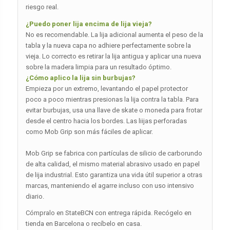
riesgo real.
¿Puedo poner lija encima de lija vieja?
No es recomendable. La lija adicional aumenta el peso de la
tabla y la nueva capa no adhiere perfectamente sobre la
vieja. Lo correcto es retirar la lija antigua y aplicar una nueva
sobre la madera limpia para un resultado óptimo.
¿Cómo aplico la lija sin burbujas?
Empieza por un extremo, levantando el papel protector
poco a poco mientras presionas la lija contra la tabla. Para
evitar burbujas, usa una llave de skate o moneda para frotar
desde el centro hacia los bordes. Las liijas perforadas
como Mob Grip son más fáciles de aplicar.
Mob Grip se fabrica con partículas de silicio de carborundo
de alta calidad, el mismo material abrasivo usado en papel
de lija industrial. Esto garantiza una vida útil superior a otras
marcas, manteniendo el agarre incluso con uso intensivo
diario.
Cómpralo en StateBCN con entrega rápida. Recógelo en
tienda en Barcelona o recíbelo en casa.