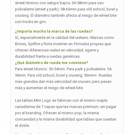
street técnico con setups bajos; 54-58mm para uso
polivalente (street y park); 58-65mm para old school, bowl y
cruising. El diámetro también afecta al riesgo de wheel bite
con trucks en giro.
¿Importa mucho la marca de las ruedas?
Sí, especialmente en la calidad del uretano. Marcas como
Bones, Spitfire y Ricta invierten en fórmulas propias que
ofrecen diferencias reales en velocidad, agarre y
durabilidad frente a ruedas genéricas.
¿Qué diámetro de rueda me conviene?
Para street técnico: 50-54mm. Para park y polivalente: 54-
56mm. Para old school, bowl y cruising: 56mm+. Ruedas
más grandes dan más velocidad de crucero pero pesan
más y aumentan el riesgo de wheel bite.
Las tablas Mini Logo se fabrican con el mismo maple
canadiense de 7 capas que las marcas premium, sin pagar
por el branding. Ofrecen el mismo pop, la misma
concavidad y la misma durabilidad que tablas que cuestan
el doble.