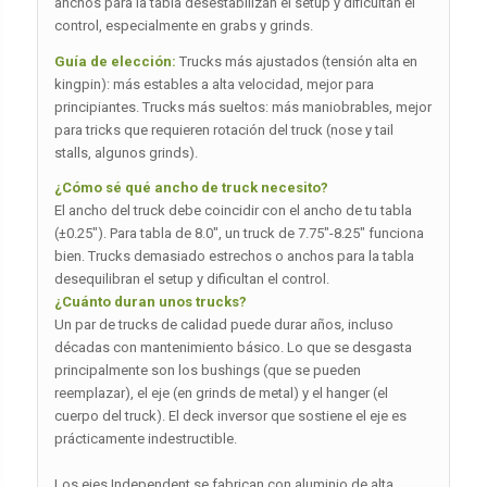
anchos para la tabla desestabilizan el setup y dificultan el
control, especialmente en grabs y grinds.
Guía de elección:
Trucks más ajustados (tensión alta en
kingpin): más estables a alta velocidad, mejor para
principiantes. Trucks más sueltos: más maniobrables, mejor
para tricks que requieren rotación del truck (nose y tail
stalls, algunos grinds).
¿Cómo sé qué ancho de truck necesito?
El ancho del truck debe coincidir con el ancho de tu tabla
(±0.25″). Para tabla de 8.0″, un truck de 7.75″-8.25″ funciona
bien. Trucks demasiado estrechos o anchos para la tabla
desequilibran el setup y dificultan el control.
¿Cuánto duran unos trucks?
Un par de trucks de calidad puede durar años, incluso
décadas con mantenimiento básico. Lo que se desgasta
principalmente son los bushings (que se pueden
reemplazar), el eje (en grinds de metal) y el hanger (el
cuerpo del truck). El deck inversor que sostiene el eje es
prácticamente indestructible.
Los ejes Independent se fabrican con aluminio de alta