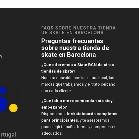
FAQS SOBRE NUESTRA TIENDA
DE SKATE EN BARCELONA
Preguntas frecuentes
sobre nuestra tienda de
skate en Barcelona
 y
¿Qué diferencia a State BCN de otras
tiendas de skate?
Nuestra conexión con la cultura local, las
marcas que trabajamos y el trato cercano
con cada cliente.
¿Qué tabla me recomiendan si estoy
empezando?
Disponemos de
skateboards completos
para principiantes
, y te asesoramos
para elegir tamaño, forma y componentes
adecuados.
ortugal