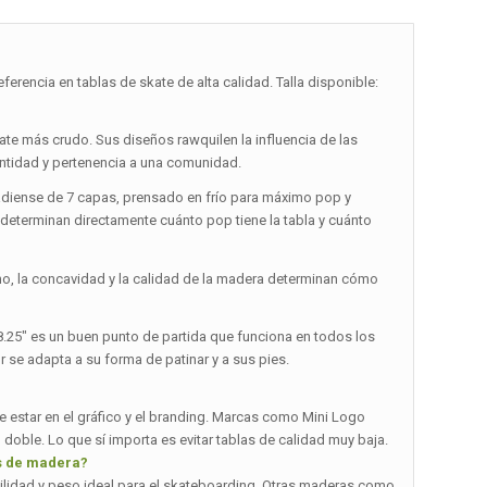
encia en tablas de skate de alta calidad. Talla disponible:
skate más crudo. Sus diseños rawquilen la influencia de las
entidad y pertenencia a una comunidad.
adiense de 7 capas, prensado en frío para máximo pop y
 determinan directamente cuánto pop tiene la tabla y cuánto
cho, la concavidad y la calidad de la madera determinan cómo
 8.25″ es un buen punto de partida que funciona en todos los
r se adapta a su forma de patinar y a sus pies.
e estar en el gráfico y el branding. Marcas como Mini Logo
 doble. Lo que sí importa es evitar tablas de calidad muy baja.
os de madera?
bilidad y peso ideal para el skateboarding. Otras maderas como