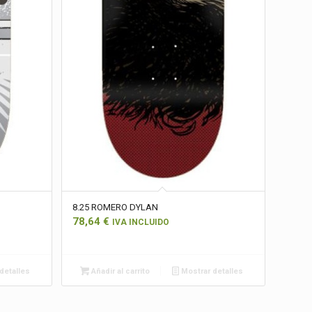
8.25 ROMERO DYLAN
78,64
€
IVA INCLUIDO
detalles
Añadir al carrito
Mostrar detalles