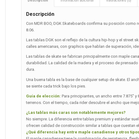
Descripción
Información adicional
Valoraciones (0)
Descripción
Con MDR BOO, DGK Skateboards confirma su posición como refer
8.06.
Las tablas DGK son el reflejo de la cultura hip-hop y el street 
calles americanas, con graphics que hablan de superación, id
Las tablas de skate se fabrican principalmente con maple can
durabilidad. La calidad de la madera y el proceso de prensado
dura.
Una buena tabla es la base de cualquier setup de skate. El an
se siente cada trick bajo los pies.
Guía de elección:
Para principiantes, un ancho entre 7.875″ y
terrenos. Con el tiempo, cada rider descubre el ancho que mejo
¿Las tablas más caras son notablemente mejores?
No siempre. La diferencia entre tablas premium y estándar suel
ofrecen calidad de construcción similar a tablas que cuestan el
¿Qué diferencia hay entre maple canadiense y otros tip
El maple canadiense tiene la combinación de resistencia, flexi