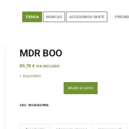
TIENDA
MARCAS
ACCESORIOS SKATE
PREORD
MDR BOO
89,78
€
IVA INCLUIDO
1 disponibles
Añadir al carrito
SKU:
9DGK0647806