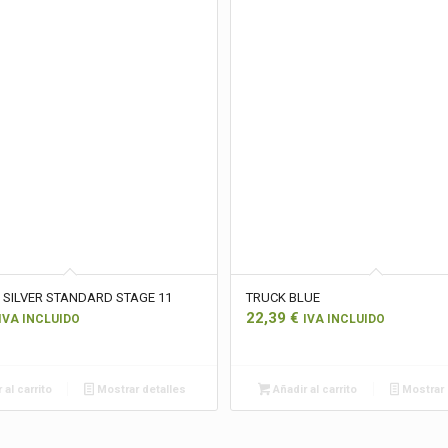
 SILVER STANDARD STAGE 11
TRUCK BLUE
22,39
€
IVA INCLUIDO
IVA INCLUIDO
 al carrito
Mostrar detalles
Añadir al carrito
Mostrar 