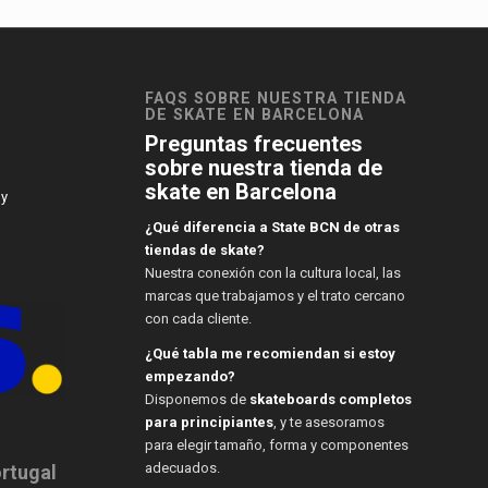
FAQS SOBRE NUESTRA TIENDA
DE SKATE EN BARCELONA
Preguntas frecuentes
sobre nuestra tienda de
skate en Barcelona
 y
¿Qué diferencia a State BCN de otras
tiendas de skate?
Nuestra conexión con la cultura local, las
marcas que trabajamos y el trato cercano
con cada cliente.
¿Qué tabla me recomiendan si estoy
empezando?
Disponemos de
skateboards completos
para principiantes
, y te asesoramos
para elegir tamaño, forma y componentes
adecuados.
ortugal