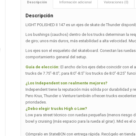
Descripción
Información adicional
Valoraciones (0)
Descripción
LIGHT POLISHED II 147 es un ejes de skate de Thunder disponib
Los bushings (cauchos) dentro de los trucks determinan la re
de giro; unos más duros, más estabilidad a alta velocidad. Muc
Los ejes son el esqueleto del skateboard. Conectan las ruedas a 
comportamiento general del setup.
Guía de elección:
El ancho de los ejes debe coincidir con el a
trucks de 7.75″-8.0″; para 8.0″-8.5″ los trucks de 8.0″-8.25″ fun
¿Los Independent son realmente mejores?
Independent tiene la reputación más sólida por durabilidad y r
Pero Krux, Thunder o Venture también ofrecen trucks excelentes 
prioridades.
¿Debo elegir trucks High o Low?
Low para street técnico con ruedas pequeñas (menos riesgo de
bowl y cruising (más espacio para la rueda al girar). Mid es e
Cómpralo en StateBCN con entrega rápida. Recógelo en tienda 