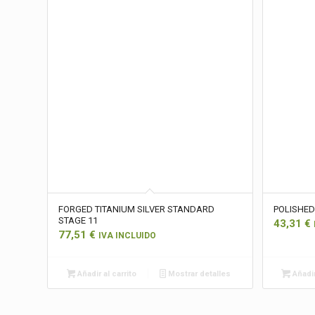
FORGED TITANIUM SILVER STANDARD
POLISHED
STAGE 11
43,31
€
77,51
€
IVA INCLUIDO
Añadir al carrito
Mostrar detalles
Añadir