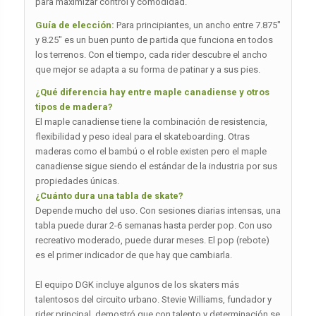
para maximizar control y comodidad.
Guía de elección:
Para principiantes, un ancho entre 7.875″
y 8.25″ es un buen punto de partida que funciona en todos
los terrenos. Con el tiempo, cada rider descubre el ancho
que mejor se adapta a su forma de patinar y a sus pies.
¿Qué diferencia hay entre maple canadiense y otros
tipos de madera?
El maple canadiense tiene la combinación de resistencia,
flexibilidad y peso ideal para el skateboarding. Otras
maderas como el bambú o el roble existen pero el maple
canadiense sigue siendo el estándar de la industria por sus
propiedades únicas.
¿Cuánto dura una tabla de skate?
Depende mucho del uso. Con sesiones diarias intensas, una
tabla puede durar 2-6 semanas hasta perder pop. Con uso
recreativo moderado, puede durar meses. El pop (rebote)
es el primer indicador de que hay que cambiarla.
El equipo DGK incluye algunos de los skaters más
talentosos del circuito urbano. Stevie Williams, fundador y
rider principal, demostró que con talento y determinación se