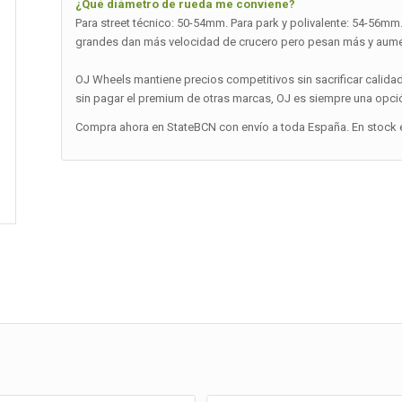
¿Qué diámetro de rueda me conviene?
Para street técnico: 50-54mm. Para park y polivalente: 54-56m
grandes dan más velocidad de crucero pero pesan más y aumen
OJ Wheels mantiene precios competitivos sin sacrificar calida
sin pagar el premium de otras marcas, OJ es siempre una opci
Compra ahora en StateBCN con envío a toda España. En stock e