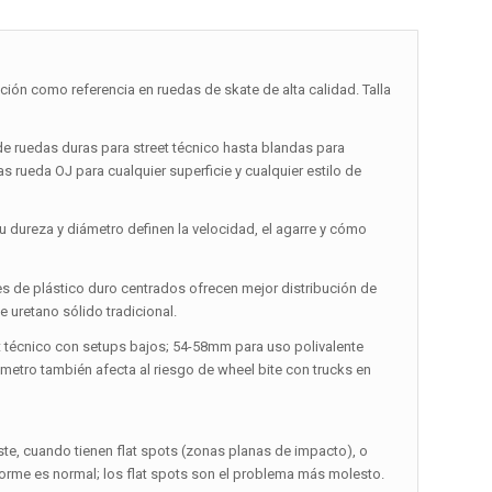
n como referencia en ruedas de skate de alta calidad. Talla
 ruedas duras para street técnico hasta blandas para
s rueda OJ para cualquier superficie y cualquier estilo de
Su dureza y diámetro definen la velocidad, el agarre y cómo
res de plástico duro centrados ofrecen mejor distribución de
 uretano sólido tradicional.
t técnico con setups bajos; 54-58mm para uso polivalente
iámetro también afecta al riesgo de wheel bite con trucks en
te, cuando tienen flat spots (zonas planas de impacto), o
orme es normal; los flat spots son el problema más molesto.