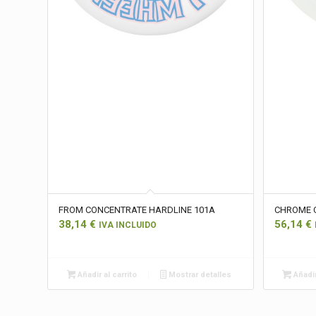
FROM CONCENTRATE HARDLINE 101A
CHROME 
38,14
€
56,14
€
IVA INCLUIDO
Añadir al carrito
Mostrar detalles
Añadir