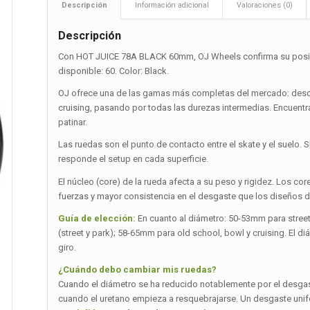
Descripción
Información adicional
Valoraciones (0)
Descripción
Con HOT JUICE 78A BLACK 60mm, OJ Wheels confirma su posició
disponible: 60. Color: Black.
OJ ofrece una de las gamas más completas del mercado: desde
cruising, pasando por todas las durezas intermedias. Encuentra
patinar.
Las ruedas son el punto de contacto entre el skate y el suelo. 
responde el setup en cada superficie.
El núcleo (core) de la rueda afecta a su peso y rigidez. Los co
fuerzas y mayor consistencia en el desgaste que los diseños de
Guía de elección:
En cuanto al diámetro: 50-53mm para stree
(street y park); 58-65mm para old school, bowl y cruising. El d
giro.
¿Cuándo debo cambiar mis ruedas?
Cuando el diámetro se ha reducido notablemente por el desgas
cuando el uretano empieza a resquebrajarse. Un desgaste unif