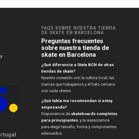
FAQS SOBRE NUESTRA TIENDA
DE SKATE EN BARCELONA
Preguntas frecuentes
sobre nuestra tienda de
skate en Barcelona
 y
¿Qué diferencia a State BCN de otras
tiendas de skate?
Nuestra conexión con la cultura local, las
marcas que trabajamos y el trato cercano
con cada cliente.
¿Qué tabla me recomiendan si estoy
empezando?
Disponemos de
skateboards completos
para principiantes
, y te asesoramos
para elegir tamaño, forma y componentes
adecuados.
ortugal