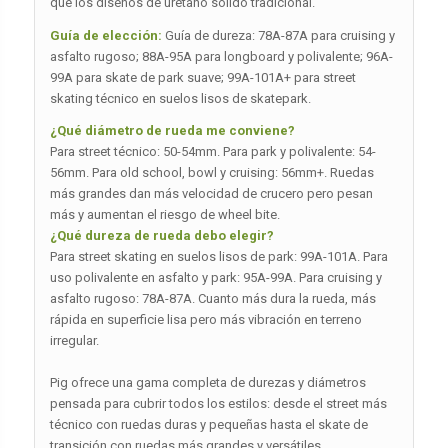
que los diseños de uretano sólido tradicional.
Guía de elección:
Guía de dureza: 78A-87A para cruising y
asfalto rugoso; 88A-95A para longboard y polivalente; 96A-
99A para skate de park suave; 99A-101A+ para street
skating técnico en suelos lisos de skatepark.
¿Qué diámetro de rueda me conviene?
Para street técnico: 50-54mm. Para park y polivalente: 54-
56mm. Para old school, bowl y cruising: 56mm+. Ruedas
más grandes dan más velocidad de crucero pero pesan
más y aumentan el riesgo de wheel bite.
¿Qué dureza de rueda debo elegir?
Para street skating en suelos lisos de park: 99A-101A. Para
uso polivalente en asfalto y park: 95A-99A. Para cruising y
asfalto rugoso: 78A-87A. Cuanto más dura la rueda, más
rápida en superficie lisa pero más vibración en terreno
irregular.
Pig ofrece una gama completa de durezas y diámetros
pensada para cubrir todos los estilos: desde el street más
técnico con ruedas duras y pequeñas hasta el skate de
transición con ruedas más grandes y versátiles.