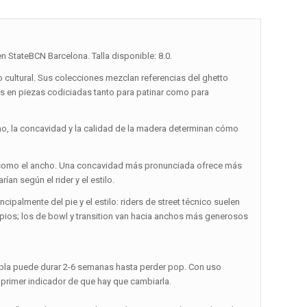
 StateBCN Barcelona. Talla disponible: 8.0.
cultural. Sus colecciones mezclan referencias del ghetto
as en piezas codiciadas tanto para patinar como para
cho, la concavidad y la calidad de la madera determinan cómo
nte como el ancho. Una concavidad más pronunciada ofrece más
ían según el rider y el estilo.
ipalmente del pie y el estilo: riders de street técnico suelen
limpios; los de bowl y transition van hacia anchos más generosos
abla puede durar 2-6 semanas hasta perder pop. Con uso
 primer indicador de que hay que cambiarla.