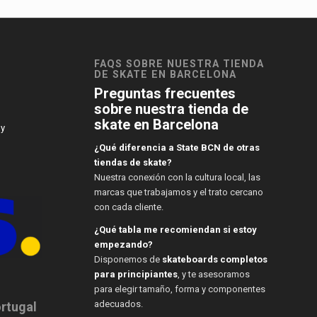
FAQS SOBRE NUESTRA TIENDA
DE SKATE EN BARCELONA
Preguntas frecuentes
sobre nuestra tienda de
skate en Barcelona
 y
¿Qué diferencia a State BCN de otras
tiendas de skate?
Nuestra conexión con la cultura local, las
marcas que trabajamos y el trato cercano
con cada cliente.
¿Qué tabla me recomiendan si estoy
empezando?
Disponemos de
skateboards completos
para principiantes
, y te asesoramos
para elegir tamaño, forma y componentes
adecuados.
ortugal