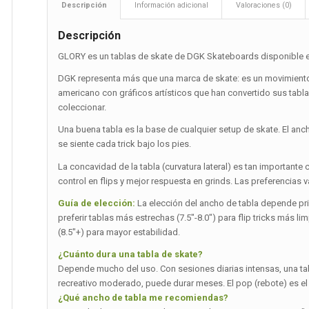
Descripción
Información adicional
Valoraciones (0)
Descripción
GLORY es un tablas de skate de DGK Skateboards disponible en
DGK representa más que una marca de skate: es un movimiento 
americano con gráficos artísticos que han convertido sus tabl
coleccionar.
Una buena tabla es la base de cualquier setup de skate. El an
se siente cada trick bajo los pies.
La concavidad de la tabla (curvatura lateral) es tan importa
control en flips y mejor respuesta en grinds. Las preferencias var
Guía de elección:
La elección del ancho de tabla depende princ
preferir tablas más estrechas (7.5″-8.0″) para flip tricks más 
(8.5″+) para mayor estabilidad.
¿Cuánto dura una tabla de skate?
Depende mucho del uso. Con sesiones diarias intensas, una t
recreativo moderado, puede durar meses. El pop (rebote) es el
¿Qué ancho de tabla me recomiendas?