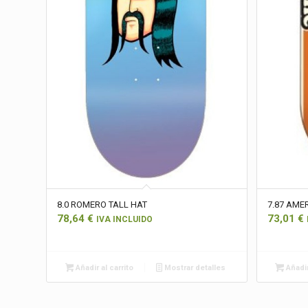
8.0 ROMERO TALL HAT
7.87 AME
78,64
€
73,01
€
IVA INCLUIDO
Añadir al carrito
Mostrar detalles
Añadir