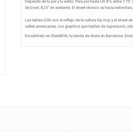
Depende de tu pie y tu estilo. Para pie hasta US 8.5, entre 7.75
de bowl, 8.25″ en adelante. El street técnico va hacia estrechas;
Las tablas DGK son el reflejo de la cultura hip-hop y el street 
calles americanas, con graphics que hablan de superación, id
Encuéntralo en StateBCN, tu tienda de skate en Barcelona. Enví