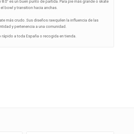
″ y 8.0″ es un buen punto de partida. Para pie más grande o skate
 el bowl y transition hacia anchas.
skate más crudo. Sus diseños rawquilen la influencia de las
entidad y pertenencia a una comunidad.
o rápido a toda España o recogida en tienda.