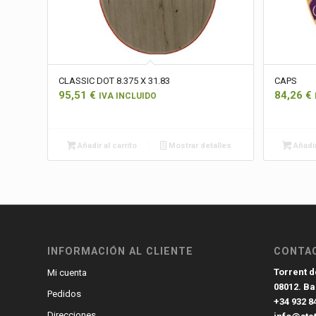
CLASSIC DOT 8.375 X 31.83
CAPS
95,51
€
84,26
€
IVA INCLUIDO
Añadir al carrito
Mostrar detalles
Añadir
INFORMACIÓN AL CLIENTE
CONTA
Torrent de
Mi cuenta
08012. B
Pedidos
+34 932 8
Direcciones