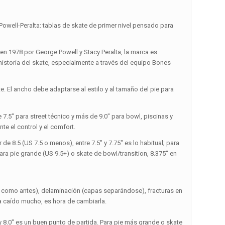
ll-Peralta: tablas de skate de primer nivel pensado para
en 1978 por George Powell y Stacy Peralta, la marca es
storia del skate, especialmente a través del equipo Bones
te. El ancho debe adaptarse al estilo y al tamaño del pie para
 7.5″ para street técnico y más de 9.0″ para bowl, piscinas y
te el control y el comfort.
de 8.5 (US 7.5 o menos), entre 7.5″ y 7.75″ es lo habitual; para
ara pie grande (US 9.5+) o skate de bowl/transition, 8.375″ en
a como antes), delaminación (capas separándose), fracturas en
ha caído mucho, es hora de cambiarla.
″ y 8.0″ es un buen punto de partida. Para pie más grande o skate