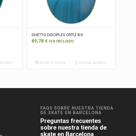
GHETTO DISCIPLES ORTIZ 8.0
89,78
€
IVA INCLUIDO
detalles
Añadir al carrito
Mostrar detalles
FAQS SOBRE NUESTRA TIENDA
DE SKATE EN BARCELONA
Preguntas frecuentes
sobre nuestra tienda de
skate en Barcelona
 y