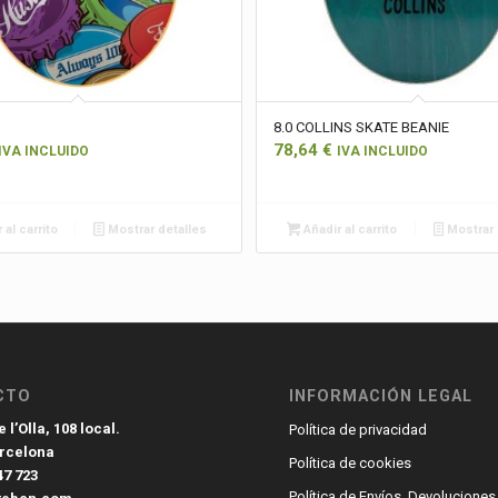
8.0 COLLINS SKATE BEANIE
78,64
€
IVA INCLUIDO
IVA INCLUIDO
 al carrito
Mostrar detalles
Añadir al carrito
Mostrar 
CTO
INFORMACIÓN LEGAL
 l’Olla, 108 local.
Política de privacidad
arcelona
Política de cookies
47 723
Política de Envíos, Devoluciones