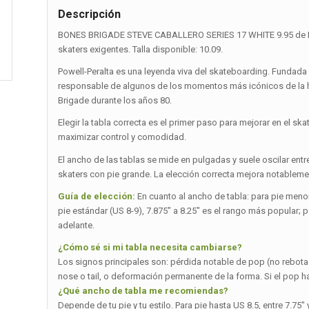
Descripción
BONES BRIGADE STEVE CABALLERO SERIES 17 WHITE 9.95 de Powe
skaters exigentes. Talla disponible: 10.09.
Powell-Peralta es una leyenda viva del skateboarding. Fundada 
responsable de algunos de los momentos más icónicos de la hi
Brigade durante los años 80.
Elegir la tabla correcta es el primer paso para mejorar en el ska
maximizar control y comodidad.
El ancho de las tablas se mide en pulgadas y suele oscilar entre
skaters con pie grande. La elección correcta mejora notablemen
Guía de elección:
En cuanto al ancho de tabla: para pie menor 
pie estándar (US 8-9), 7.875″ a 8.25″ es el rango más popular; p
adelante.
¿Cómo sé si mi tabla necesita cambiarse?
Los signos principales son: pérdida notable de pop (no rebot
nose o tail, o deformación permanente de la forma. Si el pop 
¿Qué ancho de tabla me recomiendas?
Depende de tu pie y tu estilo. Para pie hasta US 8.5, entre 7.75