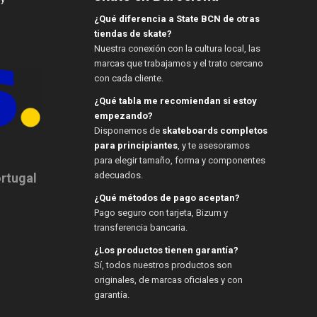
¿Qué diferencia a State BCN de otras
tiendas de skate?
Nuestra conexión con la cultura local, las
marcas que trabajamos y el trato cercano
con cada cliente.
¿Qué tabla me recomiendan si estoy
empezando?
Disponemos de
skateboards completos
para principiantes
, y te asesoramos
para elegir tamaño, forma y componentes
adecuados.
ortugal
¿Qué métodos de pago aceptan?
Pago seguro con tarjeta, Bizum y
transferencia bancaria.
¿Los productos tienen garantía?
Sí, todos nuestros productos son
originales, de marcas oficiales y con
garantía.