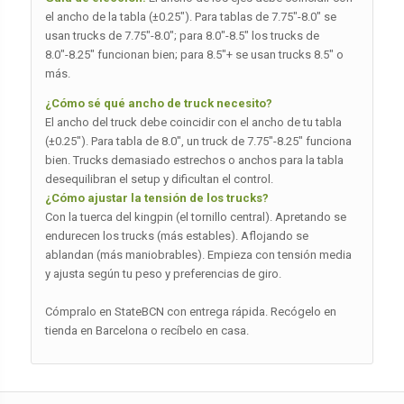
el ancho de la tabla (±0.25″). Para tablas de 7.75″-8.0″ se
usan trucks de 7.75″-8.0″; para 8.0″-8.5″ los trucks de
8.0″-8.25″ funcionan bien; para 8.5″+ se usan trucks 8.5″ o
más.
¿Cómo sé qué ancho de truck necesito?
El ancho del truck debe coincidir con el ancho de tu tabla
(±0.25″). Para tabla de 8.0″, un truck de 7.75″-8.25″ funciona
bien. Trucks demasiado estrechos o anchos para la tabla
desequilibran el setup y dificultan el control.
¿Cómo ajustar la tensión de los trucks?
Con la tuerca del kingpin (el tornillo central). Apretando se
endurecen los trucks (más estables). Aflojando se
ablandan (más maniobrables). Empieza con tensión media
y ajusta según tu peso y preferencias de giro.
Cómpralo en StateBCN con entrega rápida. Recógelo en
tienda en Barcelona o recíbelo en casa.