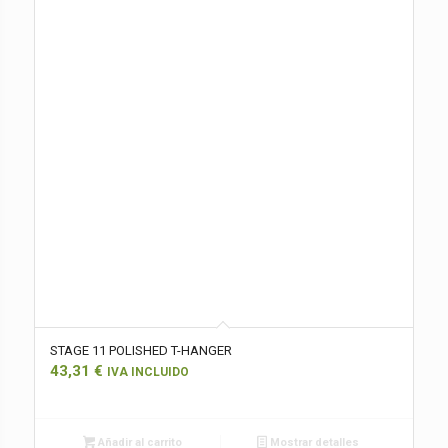
STAGE 11 POLISHED T-HANGER
43,31
€
IVA INCLUIDO
Añadir al carrito
Mostrar detalles