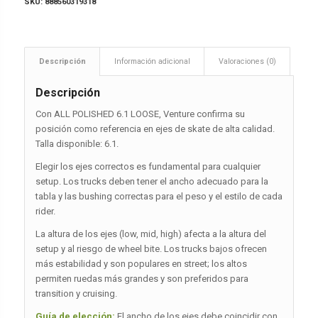
SKU:
888560319318
Descripción
Información adicional
Valoraciones (0)
Descripción
Con ALL POLISHED 6.1 LOOSE, Venture confirma su
posición como referencia en ejes de skate de alta calidad.
Talla disponible: 6.1.
Elegir los ejes correctos es fundamental para cualquier
setup. Los trucks deben tener el ancho adecuado para la
tabla y las bushing correctas para el peso y el estilo de cada
rider.
La altura de los ejes (low, mid, high) afecta a la altura del
setup y al riesgo de wheel bite. Los trucks bajos ofrecen
más estabilidad y son populares en street; los altos
permiten ruedas más grandes y son preferidos para
transition y cruising.
Guía de elección:
El ancho de los ejes debe coincidir con