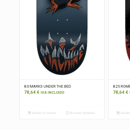
8.0 MARKS UNDER THE BED
8.25 ROM
78,64
€
78,64
€
IVA INCLUIDO
Añadir al carrito
Mostrar detalles
Añadir