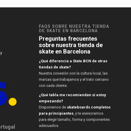
FAQS SOBRE NUESTRA TIENDA
DE SKATE EN BARCELONA
Preguntas frecuentes
sobre nuestra tienda de
skate en Barcelona
 y
¿Qué diferencia a State BCN de otras
tiendas de skate?
Nuestra conexión con la cultura local, las
marcas que trabajamos y el trato cercano
con cada cliente.
¿Qué tabla me recomiendan si estoy
empezando?
Disponemos de
skateboards completos
para principiantes
, y te asesoramos
para elegir tamaño, forma y componentes
adecuados.
ortugal