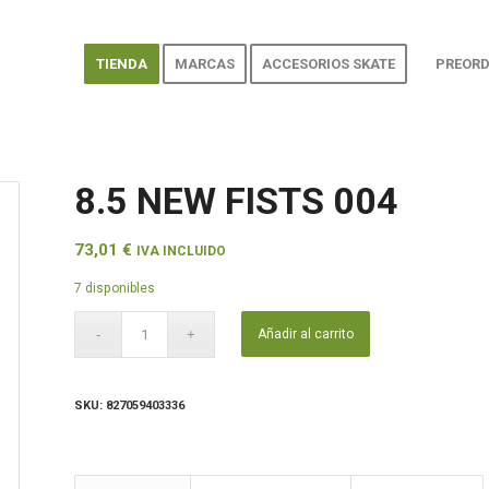
TIENDA
MARCAS
ACCESORIOS SKATE
PREORD
8.5 NEW FISTS 004
73,01
€
IVA INCLUIDO
7 disponibles
Añadir al carrito
SKU:
827059403336