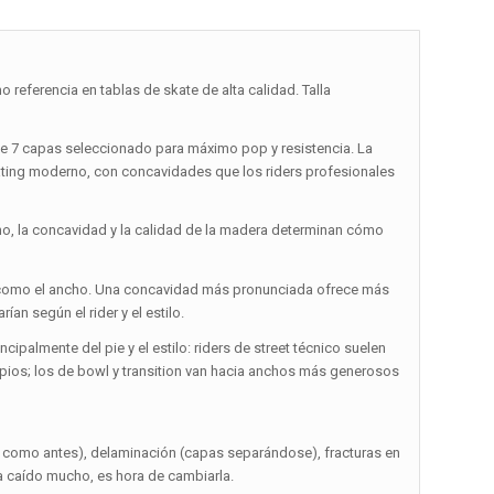
referencia en tablas de skate de alta calidad. Talla
e 7 capas seleccionado para máximo pop y resistencia. La
ating moderno, con concavidades que los riders profesionales
cho, la concavidad y la calidad de la madera determinan cómo
nte como el ancho. Una concavidad más pronunciada ofrece más
ían según el rider y el estilo.
ipalmente del pie y el estilo: riders de street técnico suelen
limpios; los de bowl y transition van hacia anchos más generosos
a como antes), delaminación (capas separándose), fracturas en
ha caído mucho, es hora de cambiarla.