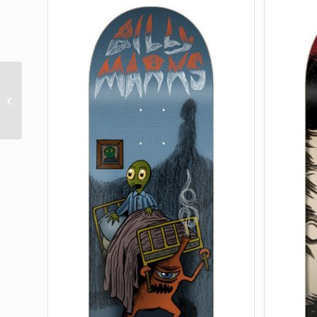
Shake Junt Elissa
Steamer Signature Grip
Tape 9in x 33in (1 Sheet)