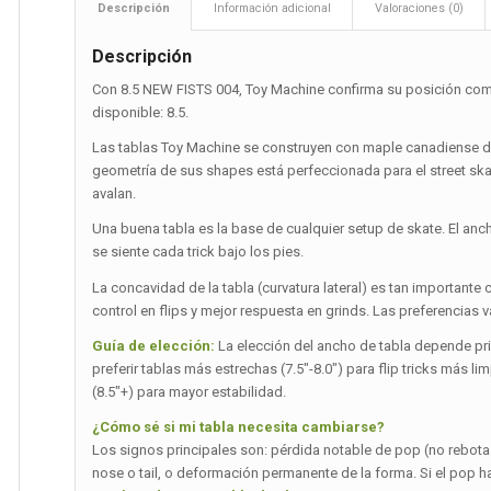
Descripción
Información adicional
Valoraciones (0)
Descripción
Con 8.5 NEW FISTS 004, Toy Machine confirma su posición como 
disponible: 8.5.
Las tablas Toy Machine se construyen con maple canadiense d
geometría de sus shapes está perfeccionada para el street sk
avalan.
Una buena tabla es la base de cualquier setup de skate. El an
se siente cada trick bajo los pies.
La concavidad de la tabla (curvatura lateral) es tan importa
control en flips y mejor respuesta en grinds. Las preferencias var
Guía de elección:
La elección del ancho de tabla depende princ
preferir tablas más estrechas (7.5″-8.0″) para flip tricks más 
(8.5″+) para mayor estabilidad.
¿Cómo sé si mi tabla necesita cambiarse?
Los signos principales son: pérdida notable de pop (no rebot
nose o tail, o deformación permanente de la forma. Si el pop 