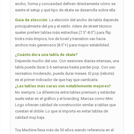
ancho, forma y concavidad definen directamente cómo se
siente el setup y qué tipo de skate se desarrolla sobre ella.
Guía de elección:
La elección del ancho de tabla depende
principalmente del pie y el estilo: riders de street técnico
suelen preferir tablas más estrechas (7.5″-8.0″) para flip
tricks más limpios; los de bowl y transition van hacia
anchos más generosos (8.5″+) para mayor estabilidad.
¿Cuánto dura una tabla de skate?
Depende mucho del uso. Con sesiones diarias intensas, una
tabla puede durar 2-6 semanas hasta perder pop. Con uso
recreativo moderado, puede durar meses. El pop (rebote)
es el primer indicador de que hay que cambiarla.
¿Las tablas más caras son notablemente mejores?
No siempre. La diferencia entre tablas premium y estándar
suele estar en el gráfico y el branding. Marcas como Mini
Logo ofrecen calidad de construcción similar a tablas que
cuestan el doble. Lo que sí importa es evitar tablas de
calidad muy baja.
Toy Machine lleva más de 30 años siendo referencia en el