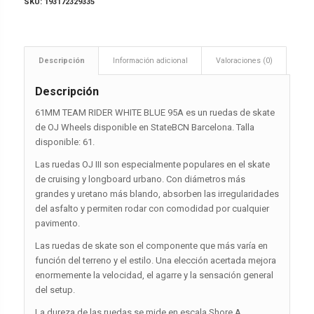
SKU:
193172329335
Descripción
Información adicional
Valoraciones (0)
Descripción
61MM TEAM RIDER WHITE BLUE 95A es un ruedas de skate
de OJ Wheels disponible en StateBCN Barcelona. Talla
disponible: 61.
Las ruedas OJ III son especialmente populares en el skate
de cruising y longboard urbano. Con diámetros más
grandes y uretano más blando, absorben las irregularidades
del asfalto y permiten rodar con comodidad por cualquier
pavimento.
Las ruedas de skate son el componente que más varía en
función del terreno y el estilo. Una elección acertada mejora
enormemente la velocidad, el agarre y la sensación general
del setup.
La dureza de las ruedas se mide en escala Shore A