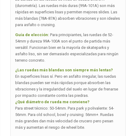
(durometría). Las ruedas más duras (99A-101A) son más
rápidas en superficies lisas y permiten mejores slides. Las
más blandas (78A-87A) absorben vibraciones y son ideales
para asfalto o cruising.
Guía de elección:
Para principiantes, las ruedas de 52-
54mm y dureza 99A-100A son el punto de partida más
versátil. Funcionan bien en la mayoría de skateparks y
asfalto liso, sin ser demasiado especializadas para ningún
terreno concreto.
¿Las ruedas más blandas son siempre más lentas?
En superficies lisas sí. Pero en asfalto irregular, las ruedas
blandas pueden ser más rápidas porque absorben las
vibraciones y la irregularidad del suelo en lugar de frenarse
por impacto constante contra las piedras.
¿Qué diámetro de rueda me conviene?
Para street técnico: 50-54mm. Para park y polivalente: 54-
56mm. Para old school, bowl y cruising: 56mm+. Ruedas
más grandes dan más velocidad de crucero pero pesan
más y aumentan el riesgo de wheel bite.