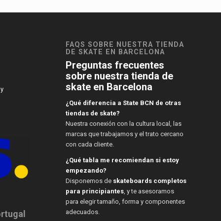
FAQS SOBRE NUESTRA TIENDA
DE SKATE EN BARCELONA
Preguntas frecuentes
sobre nuestra tienda de
skate en Barcelona
 y
¿Qué diferencia a State BCN de otras
tiendas de skate?
Nuestra conexión con la cultura local, las
marcas que trabajamos y el trato cercano
con cada cliente.
¿Qué tabla me recomiendan si estoy
empezando?
Disponemos de
skateboards completos
para principiantes
, y te asesoramos
para elegir tamaño, forma y componentes
adecuados.
ortugal