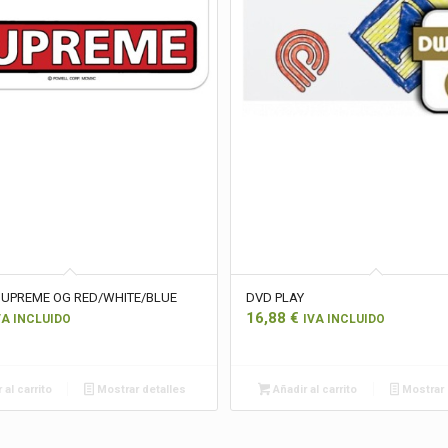
SUPREME OG RED/WHITE/BLUE
DVD PLAY
16,88
€
VA INCLUIDO
IVA INCLUIDO
 al carrito
Mostrar detalles
Añadir al carrito
Mostrar 