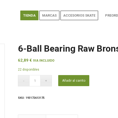
TIENDA
MARCAS
ACCESORIOS SKATE
PREORD
6-Ball Bearing Raw Bro
62,89
€
IVA INCLUIDO
22 disponibles
Añadir al carrito
SKU:
193172613175