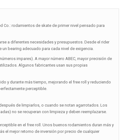
 Co.: rodamientos de skate de primer nivel pensado para
se a diferentes necesidades y presupuestos. Desde el rider
ne un bearing adecuado para cada nivel de exigencia.
 9, números impares). A mayor número ABEC, mayor precisión de
utilizados. Algunos fabricantes usan sus propias
do y durante más tiempo, mejorando el free roll y reduciendo
 perfectamente perceptible.
 después de limpiarlos, o cuando se notan agarrotados. Los
adas) no se recuperan con limpieza y deben reemplazarse.
erceptible en el free roll. Unos buenos rodamientos duran más y
ás el mejor retorno de inversión por precio de cualquier