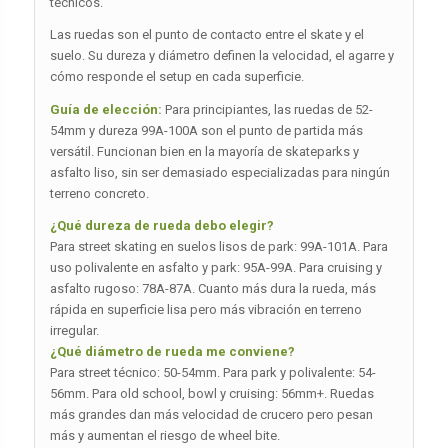
técnicos.
Las ruedas son el punto de contacto entre el skate y el
suelo. Su dureza y diámetro definen la velocidad, el agarre y
cómo responde el setup en cada superficie.
Guía de elección:
Para principiantes, las ruedas de 52-
54mm y dureza 99A-100A son el punto de partida más
versátil. Funcionan bien en la mayoría de skateparks y
asfalto liso, sin ser demasiado especializadas para ningún
terreno concreto.
¿Qué dureza de rueda debo elegir?
Para street skating en suelos lisos de park: 99A-101A. Para
uso polivalente en asfalto y park: 95A-99A. Para cruising y
asfalto rugoso: 78A-87A. Cuanto más dura la rueda, más
rápida en superficie lisa pero más vibración en terreno
irregular.
¿Qué diámetro de rueda me conviene?
Para street técnico: 50-54mm. Para park y polivalente: 54-
56mm. Para old school, bowl y cruising: 56mm+. Ruedas
más grandes dan más velocidad de crucero pero pesan
más y aumentan el riesgo de wheel bite.