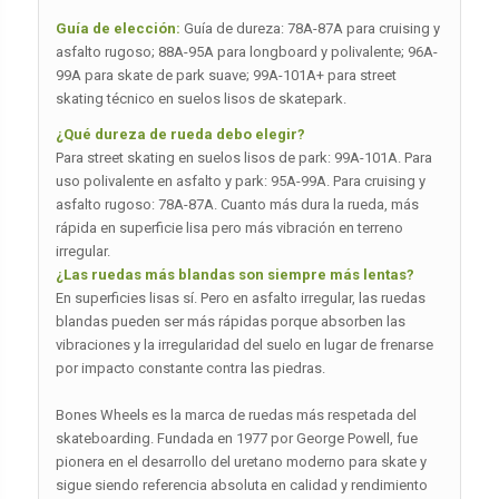
Guía de elección:
Guía de dureza: 78A-87A para cruising y
asfalto rugoso; 88A-95A para longboard y polivalente; 96A-
99A para skate de park suave; 99A-101A+ para street
skating técnico en suelos lisos de skatepark.
¿Qué dureza de rueda debo elegir?
Para street skating en suelos lisos de park: 99A-101A. Para
uso polivalente en asfalto y park: 95A-99A. Para cruising y
asfalto rugoso: 78A-87A. Cuanto más dura la rueda, más
rápida en superficie lisa pero más vibración en terreno
irregular.
¿Las ruedas más blandas son siempre más lentas?
En superficies lisas sí. Pero en asfalto irregular, las ruedas
blandas pueden ser más rápidas porque absorben las
vibraciones y la irregularidad del suelo en lugar de frenarse
por impacto constante contra las piedras.
Bones Wheels es la marca de ruedas más respetada del
skateboarding. Fundada en 1977 por George Powell, fue
pionera en el desarrollo del uretano moderno para skate y
sigue siendo referencia absoluta en calidad y rendimiento