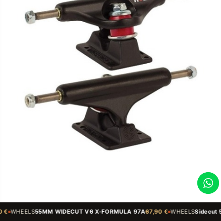
 WIDECUT V6 X-FORMULA 97A
67,90 €
WHEELS
Sidecut 54mm 99A V5 Sid