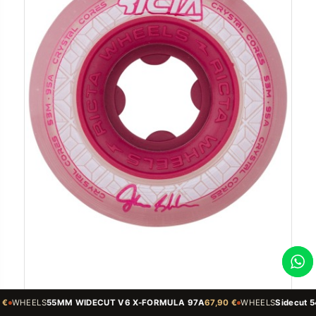
T V6 X-FORMULA 97A
67,90 €
WHEELS
Sidecut 54mm 99A V5 Sidecut X-F