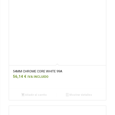
54MM CHROME CORE WHITE 99A
56,14
€
IVA INCLUIDO
Añadir al carrito
Mostrar detalles