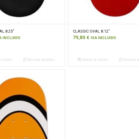
L 8.25″
CLASSIC OVAL 8.12″
79,80
€
A INCLUIDO
IVA INCLUIDO
 carrito
Mostrar detalles
Añadir al carrito
Mostrar d