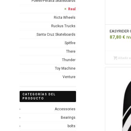
Powell-Peralta Skateboards
Real
Ricta Wheels
Ruckus Trucks
EASYRIDER 
Santa Cruz Skateboards
87,80
€
IV
Spitfire
There
Añadir al
Thunder
Toy Machine
Venture
CATEGORÍAS DEL
PRODUCTO
Accessories
Bearings
bolts