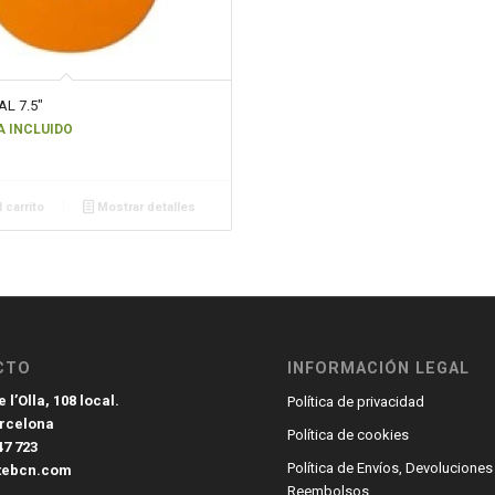
L 7.5″
A INCLUIDO
 carrito
Mostrar detalles
CTO
INFORMACIÓN LEGAL
 l’Olla, 108 local.
Política de privacidad
arcelona
Política de cookies
47 723
Política de Envíos, Devoluciones
tebcn.com
Reembolsos