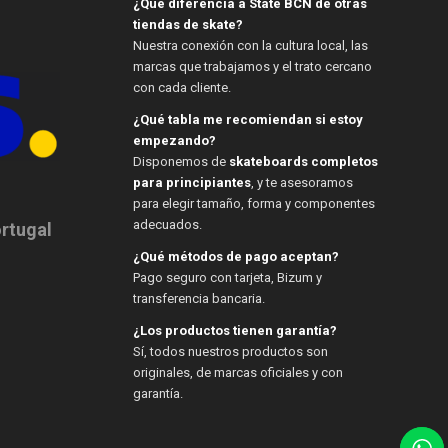
¿Qué diferencia a State BCN de otras
tiendas de skate?
Nuestra conexión con la cultura local, las
marcas que trabajamos y el trato cercano
con cada cliente.
¿Qué tabla me recomiendan si estoy
empezando?
Disponemos de
skateboards completos
para principiantes
, y te asesoramos
para elegir tamaño, forma y componentes
adecuados.
ortugal
¿Qué métodos de pago aceptan?
Pago seguro con tarjeta, Bizum y
transferencia bancaria.
¿Los productos tienen garantía?
Sí, todos nuestros productos son
originales, de marcas oficiales y con
garantía.