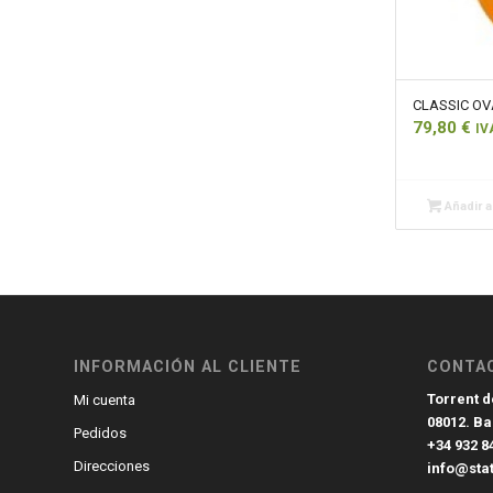
CLASSIC OVA
79,80
€
IV
Añadir al
INFORMACIÓN AL CLIENTE
CONTA
Torrent de
Mi cuenta
08012. B
Pedidos
+34 932 8
Direcciones
info@sta