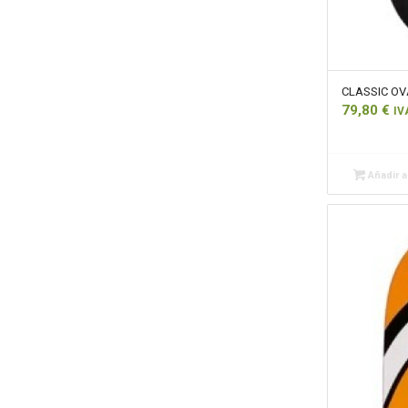
CLASSIC OVA
79,80
€
IV
Añadir al